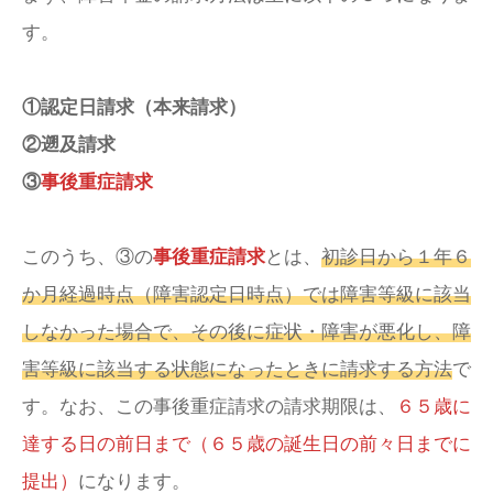
す。
①認定日請求（本来請求）
②遡及請求
③
事後重症請求
このうち、③の
事後重症請求
とは、
初診日から１年６
か月経過時点（障害認定日時点）では障害等級に該当
しなかった場合で、その後に症状・障害が悪化し、障
害等級に該当する状態になったときに請求する方法
で
す。なお、この事後重症請求の請求期限は、
６５歳に
達する日の前日まで（６５歳の誕生日の前々日までに
提出）
になります。