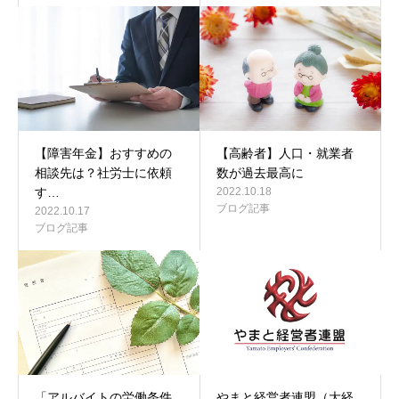
【障害年金】おすすめの
【高齢者】人口・就業者
相談先は？社労士に依頼
数が過去最高に
す…
2022.10.18
ブログ記事
2022.10.17
ブログ記事
「アルバイトの労働条件
やまと経営者連盟（大経