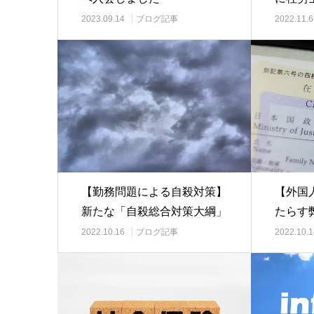
2023.09.14
ブログ記事
2022.11.6
【勤務問題による自殺対策】
【外国
新たな「自殺総合対策大綱」
たらす
が決定
2022.10.16
ブログ記事
2022.10.1