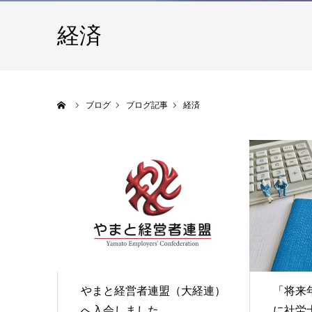
経済
ホーム
ブログ
ブログ記事
経済
やまと経営者連盟（大経連）
「将来
へ入会しました
に社労