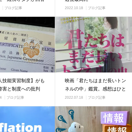
ブログ記事
2022.10.18
ブログ記事
人技能実習制度】がも
映画「君たちはまだ長いトン
弊害と制度への批判
ネルの中」鑑賞。感想はひと
こと、「痛快」。…
4
ブログ記事
2022.07.18
ブログ記事