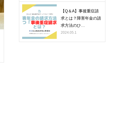
【Q＆A】事後重症請
求とは？障害年金の請
求方法のひ…
2024.05.1