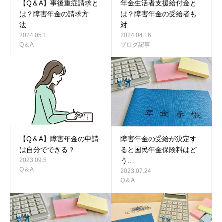
【Q＆A】事後重症請求と
年金生活者支援給付金と
は？障害年金の請求方
は？障害年金の受給者も
法…
対…
2024.05.1
2024.04.16
Q＆A
ブログ記事
【Q＆A】障害年金の申請
障害年金の受給が決定す
は自分でできる？
ると国民年金保険料はど
2023.09.5
う…
Q＆A
2023.07.24
Q＆A