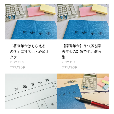
「将来年金はもらえる
【障害年金】うつ病も障
の？」に社労士・経済オ
害年金の対象です。傷病
タク…
別…
2022.11.6
2022.11.1
ブログ記事
ブログ記事