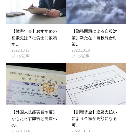
【障害年金】おすすめの
【勤務問題による自殺対
相談先は？社労士に依頼
策】新たな「自殺総合対
す…
策…
2022.10.17
2022.10.16
ブログ記事
ブログ記事
【外国人技能実習制度】
【割増賃金】遡及支払い
がもたらす弊害と制度へ
により金額が高額になる
の…
可…
2022.10.14
2022.10.13