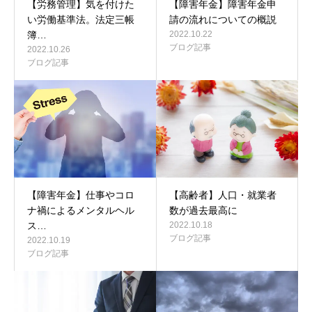
【労務管理】気を付けた
【障害年金】障害年金申
い労働基準法。法定三帳
請の流れについての概説
簿…
2022.10.22
ブログ記事
2022.10.26
ブログ記事
【障害年金】仕事やコロ
【高齢者】人口・就業者
ナ禍によるメンタルヘル
数が過去最高に
ス…
2022.10.18
ブログ記事
2022.10.19
ブログ記事